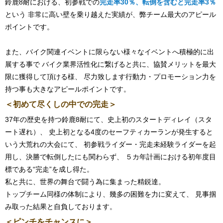
鈴鹿8耐における、初参戦での
完走率30％、転倒を含むと完走率3％
という 非常に高い壁を乗り越えた実績が、弊チーム最大のアピール
ポイントです。
また、バイク関連イベントに限らない様々なイベントへ積極的に出
展する事で バイク業界活性化に繋げると共に、協賛メリットを最大
限に獲得して頂ける様、 尽力致します行動力・プロモーション力を
持つ事も大きなアピールポイントです。
＜初めて尽くしの中での完走＞
37年の歴史を持つ鈴鹿8耐にて、史上初のスタートディレイ（スタ
ート遅れ）、 史上初となる4度のセーフティカーランが発生すると
いう大荒れの大会にて、 初参戦ライダー・完走未経験ライダーを起
用し、決勝で転倒したにも関わらず、 ５カ年計画における初年度目
標である“完走”を成し得た。
私と共に、世界の舞台で闘う為に集まった精鋭達。
トップチーム同様の体制により、幾多の困難を力に変えて、 見事掴
み取った結果と自負しております。
＜ピンチをチャンスに＞