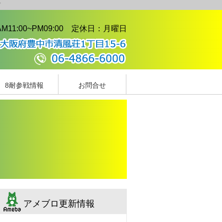
プ
11:00~PM09:00 定休日：月曜日
8耐参戦情報
お問合せ
鈴鹿8耐とは
ﾌｫﾄｷﾞｬﾗﾘｰ
協賛募集
レース実績
アメブロ更新情報