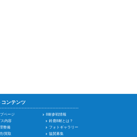
トコンテンツ
プページ
8耐参戦情報
ビス内容
鈴鹿8耐とは？
理整備
フォトギャラリー
売/買取
協賛募集