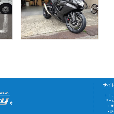
サイ
トッ
サー
修
販