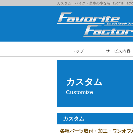
カスタム｜バイク・単車の事ならFavorite F
トップ
サービス内容
修理整備
販売/買取
カスタム
取扱いメーカー
おすすめ商品
カスタム
Customize
カスタム
各種パーツ取付・加工・ワンオフ