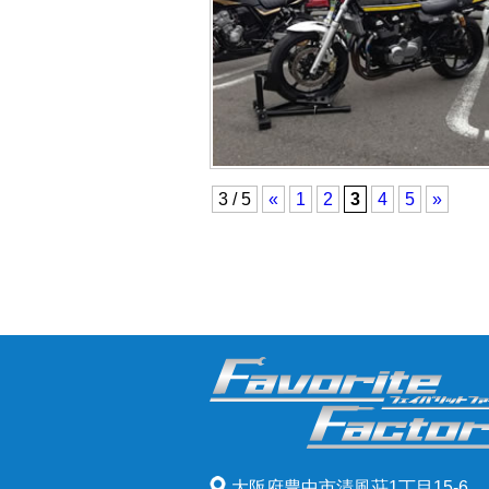
3 / 5
«
1
2
3
4
5
»
大阪府豊中市清風荘1丁目15-6