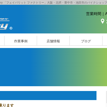
actory 「フェイバリット ファクトリー」大阪・北摂・豊中市・池田市のバイクショッ
営業時間｜AM
作業事例
店舗情報
ブログ
承ります